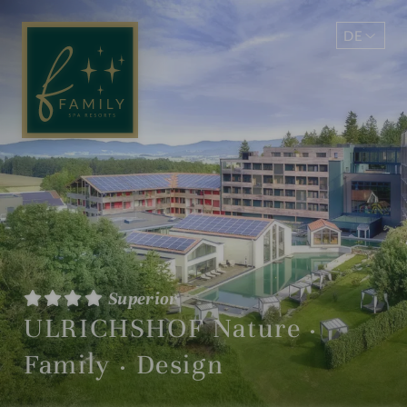
DE
EN
Superior
ULRICHSHOF Nature ·
Family · Design