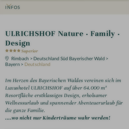
INFOS
IMPRESSIONEN
DETAILS
ZIMMER & SUITEN
ANGEBOTE
LAGE & ANREISE
W
ULRICHSHOF Nature · Family ·
e
Design
4
l
Superior
S
t
Rimbach
>
Deutschland Süd Bayerischer Wald
>
l
e
Bayern
>
Deutschland
r
n
n
e
e
Im Herzen des Bayerischen Waldes vereinen sich im
Luxushotel ULRICHSHOF auf über 64.000 m²
s
Resortfläche erstklassiges Design, erholsamer
s
Wellnessurlaub und spannender Abenteuerurlaub für
h
die ganze Familie.
o
....wo nicht nur Kinderträume wahr werden!
t