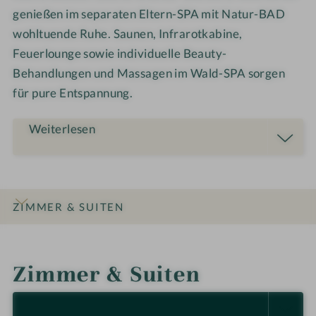
a
genießen im separaten Eltern-SPA mit Natur-BAD
d
m
m
wohltuende Ruhe. Saunen, Infrarotkabine,
i
o
Feuerlounge sowie individuelle Beauty-
l
d
Behandlungen und Massagen im Wald-SPA sorgen
i
e
e
für pure Entspannung.
r
n
Weiterlesen
e
n
S
i
ZIMMER & SUITEN
t
z
INFOS
IMPRESSIONEN
DETAILS
ANGEBOTE
LAGE & ANREISE
b
e
Zimmer & Suiten
r
e
ALLE ANZEIGEN (13)
i