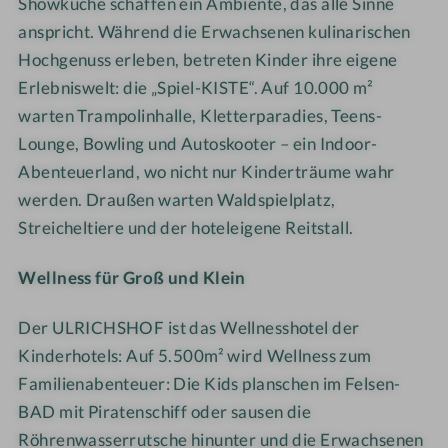
i
k
Showküche schaffen ein Ambiente, das alle Sinne
ä
l
e
anspricht. Während die Erwachsenen kulinarischen
n
e
i
Hochgenuss erleben, betreten Kinder ihre eigene
g
n
t
Erlebniswelt: die „Spiel-KISTE“. Auf 10.000 m²
e
e
warten Trampolinhalle, Kletterparadies, Teens-
n
n
Lounge, Bowling und Autoskooter – ein Indoor-
d
f
e
Abenteuerland, wo nicht nur Kinderträume wahr
ü
n
werden. Drau
ß
en warten Waldspielplatz,
r
P
Streicheltiere und der hoteleigene Reitstall.
d
f
i
l
Wellness für Groß und Klein
e
a
g
n
Der ULRICHSHOF ist das Wellnesshotel der
a
z
n
Kinderhotels: Auf 5.500m
²
wird Wellness zum
e
z
Familienabenteuer: Die Kids planschen im Felsen-
n
e
BAD mit Piratenschiff oder sausen die
u
F
Röhrenwasserrutsche hinunter und die Erwachsenen
n