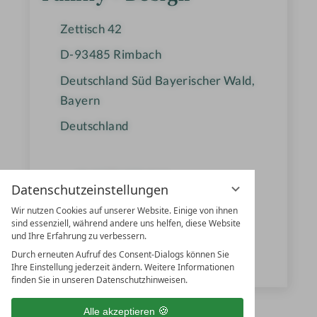
e
Zettisch 42
D-93485
Rimbach
Deutschland Süd Bayerischer Wald,
Bayern
Deutschland
+49 9977 950 812
Datenschutzeinstellungen
reservierung@ulrichshof.com
Wir nutzen Cookies auf unserer Website. Einige von ihnen
sind essenziell, während andere uns helfen, diese Website
www.ulrichshof.com
und Ihre Erfahrung zu verbessern.
Durch erneuten Aufruf des Consent-Dialogs können Sie
ULRICHSHOF & Co. KG
Ihre Einstellung jederzeit ändern. Weitere Informationen
finden Sie in unseren Datenschutzhinweisen.
Alle akzeptieren