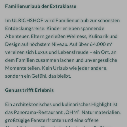
r
Familienurlaub der Extraklasse
e
a
e
h
T
r
l
i
l
r
Im ULRICHSHOF wird Familienurlaub zur schönsten
n
d
m
i
e
-
Entdeckungsreise: Kinder erleben spannende
s
F
g
p
S
p
e
e
Abenteuer, Eltern genießen Wellness, Kulinarik und
p
P
i
l
S
Design auf höchstem Niveau. Auf über 64.000 m²
e
A
e
s
p
vereinen sich Luxus und Lebensfreude – ein Ort, an
,
B
l
e
i
dem Familien zusammen lachen und unvergessliche
G
e
p
n
e
Momente teilen. Kein Urlaub wie jeder andere,
l
r
l
-
l
a
sondern ein Gefühl, das bleibt.
e
a
B
m
s
i
t
A
ö
d
Genuss trifft Erlebnis
c
z
D
g
a
h
a
l
c
Ein architektonisches und kulinarisches Highlight ist
n
i
h
das Panorama-Restaurant „OHM“. Naturmaterialien,
S
c
,
großzügige Fensterfronten und eine offene
e
h
h