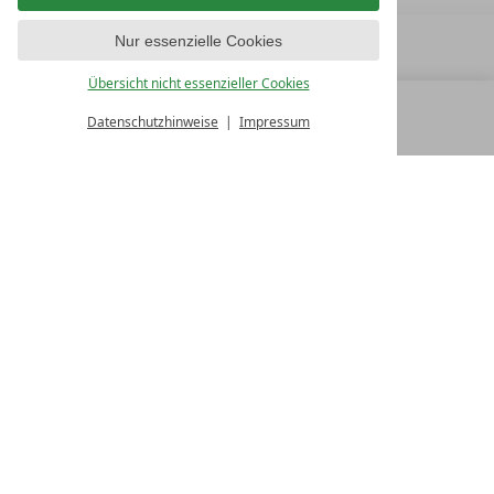
Nur essenzielle Cookies
Übersicht nicht essenzieller Cookies
Datenschutzhinweise
Impressum
MENÜ
ALLE RESORTS
ZURÜCK
FAMILY SPA RESORTS
10.Oktober Str. 17/1
9500 Villach
Österreich
T +43 4242 22077
Kontakt
WIR SIND FÜR SIE DA
Partnerhotel werden