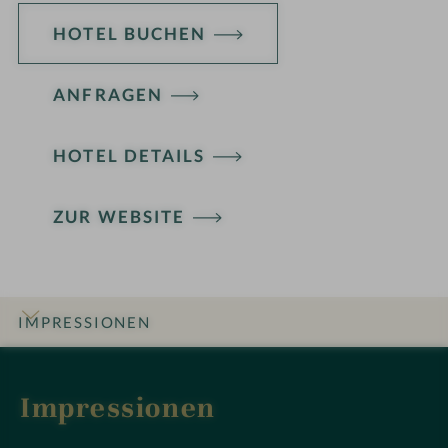
e
HOTEL BUCHEN
l
i
ANFRAGEN
n
HOTEL DETAILS
ZUR WEBSITE
IMPRESSIONEN
INFOS
DETAILS
ZIMMER & SUITEN
ANGEBOTE
LAGE & ANREISE
Impressionen