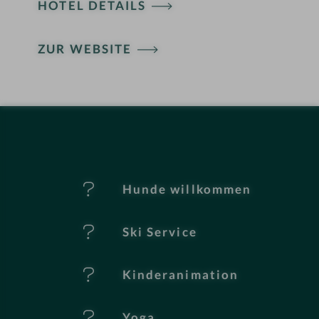
HOTEL DETAILS
H
ZUR WEBSITE
ot
el
-
M
er
Hunde willkommen
k
Ski Service
m
al
Kinderanimation
e
Yoga