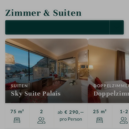
INFOS
IMPRESSIONEN
DETAILS
LAGE & ANREISE
Zimmer & Suiten
ALLE ANZEIGEN (4)
:
SUITEN
DOPPELZIMME
Sky Suite Palais
Doppelzimm
Personen
75 m²
2
25 m²
1-2
ab
€ 290,—
pro Person