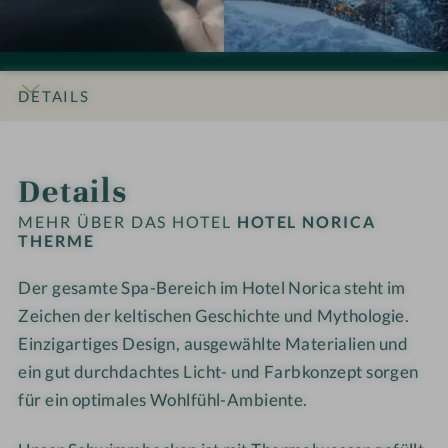
i
i
o
o
o
o
t
t
n
n
e
e
e
e
l
l
DETAILS
n
n
N
N
#
#
o
o
INFOS
IMPRESSIONEN
ZIMMER & SUITEN
LAGE & ANREISE
9
1
r
r
Details
-
0
i
i
H
-
c
c
MEHR ÜBER DAS HOTEL
HOTEL NORICA
o
H
THERME
a
a
t
o
T
T
Der gesamte Spa-Bereich im Hotel Norica steht im
e
t
h
h
l
Zeichen der keltischen Geschichte und Mythologie.
e
e
e
N
l
r
r
Einzigartiges Design, ausgewählte Materialien und
o
N
m
m
ein gut durchdachtes Licht- und Farbkonzept sorgen
r
o
e
e
für ein optimales Wohlfühl-Ambiente.
i
r
c
i