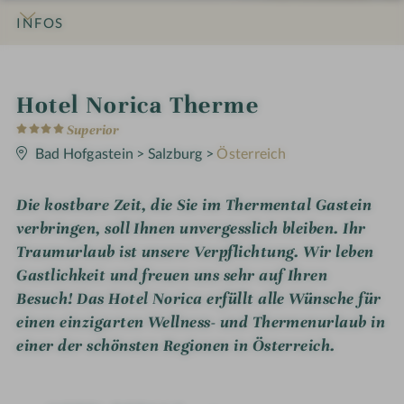
INFOS
IMPRESSIONEN
DETAILS
ZIMMER & SUITEN
LAGE & ANREISE
i
Hotel Norica Therme
4
n
Superior
S
t
Bad Hofgastein
>
Salzburg
>
Österreich
e
r
n
Die kostbare Zeit, die Sie im Thermental Gastein
e
verbringen, soll Ihnen unvergesslich bleiben. Ihr
Traumurlaub ist unsere Verpflichtung. Wir leben
Gastlichkeit und freuen uns sehr auf Ihren
Besuch! Das Hotel Norica erfüllt alle Wünsche für
einen einzigarten Wellness- und Thermenurlaub in
einer der schönsten Regionen in Österreich.