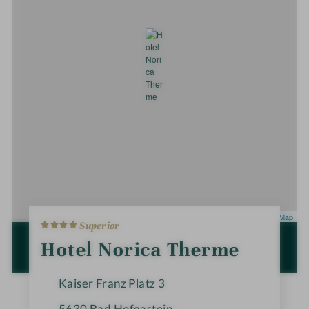
4
Leaflet
|
OpenStreetMap
Superior
S
t
ZUR ROUTENPLANUNG MIT GOOGLE
Hotel Norica Therme
e
MAPS
r
n
Kaiser Franz Platz 3
e
5630
Bad Hofgastein