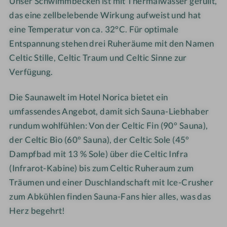
Unser Schwimmbecken ist mit Thermalwasser gefüllt,
a
c
das eine zellbelebende Wirkung aufweist und hat
T
a
eine Temperatur von ca. 32°C. Für optimale
h
T
Entspannung stehen drei Ruheräume mit den Namen
e
h
Celtic Stille, Celtic Traum und Celtic Sinne zur
r
e
Verfügung.
m
r
e
m
Die Saunawelt im Hotel Norica bietet ein
e
umfassendes Angebot, damit sich Sauna-Liebhaber
rundum wohlfühlen: Von der Celtic Fin (90° Sauna),
der Celtic Bio (60° Sauna), der Celtic Sole (45°
Dampfbad mit 13 % Sole) über die Celtic Infra
(Infrarot-Kabine) bis zum Celtic Ruheraum zum
Träumen und einer Duschlandschaft mit Ice-Crusher
zum Abkühlen finden Sauna-Fans hier alles, was das
Herz begehrt!