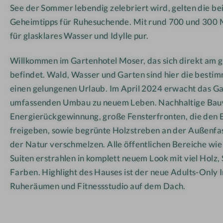
l
See der Sommer lebendig zelebriert wird, gelten die be
M
Geheimtipps für Ruhesuchende. Mit rund 700 und 300 
o
für glasklares Wasser und Idylle pur.
s
Willkommen im Gartenhotel Moser, das sich direkt am 
e
r
befindet. Wald, Wasser und Garten sind hier die besti
einen gelungenen Urlaub. Im April 2024 erwacht das G
umfassenden Umbau zu neuem Leben. Nachhaltige Bau
Energierückgewinnung, große Fensterfronten, die den 
freigeben, sowie begrünte Holzstreben an der Außenfa
der Natur verschmelzen. Alle öffentlichen Bereiche wi
Suiten erstrahlen in komplett neuem Look mit viel Holz
Farben. Highlight des Hauses ist der neue Adults-Only I
Ruheräumen und Fitnessstudio auf dem Dach.