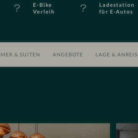
E-Bike
Ladestation
Verleih
für E-Autos
MER & SUITEN
ANGEBOTE
LAGE & ANREIS
I
m