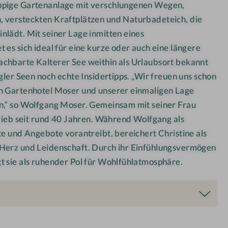
ppige Gartenanlage mit verschlungenen Wegen,
e
 versteckten Kraftplätzen und Naturbadeteich, die
l
nlädt. Mit seiner Lage inmitten eines
M
 es sich ideal für eine kurze oder
auch
eine längere
o
chbarte Kalterer See weithin als Urlaubsort bekannt
s
e
ggler Seen noch echte Insidertipps. „Wir freuen uns schon
r
n Gartenhotel Moser und unserer einmaligen Lage
n,“ so Wolfgang Moser. Gemeinsam mit seiner Frau
rieb seit
rund
40 Jahren. Während Wolfgang als
te und Angebote vorantreibt, bereichert Christine als
 Herz und Leidenschaft. Durch ihr Einfühlungsvermögen
t sie als ruhender Pol für Wohlfühlatmosphäre.