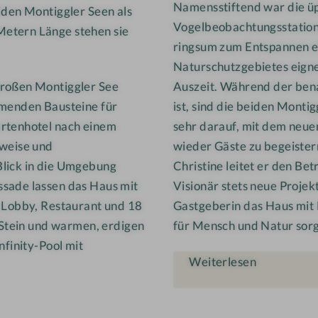
Namensstiftend war die ü
l
iden Montiggler Seen als
Vogelbeobachtungsstation,
M
Metern Länge stehen sie
ringsum zum Entspannen ei
o
Naturschutzgebietes eignet
s
großen Montiggler See
Auszeit. Während der bena
e
r
mmenden Bausteine für
ist, sind die beiden Monti
artenhotel nach einem
sehr darauf, mit dem neue
weise und
wieder Gäste zu begeister
Blick in die Umgebung
Christine leitet er den Bet
ssade lassen das Haus mit
Visionär stets neue Projek
e Lobby, Restaurant und 18
Gastgeberin das Haus mit
, Stein und warmen, erdigen
für Mensch und Natur sorg
nfinity-Pool mit
Weiterlesen