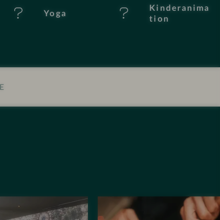
Kinderanima
Yoga
tion
E
I
m