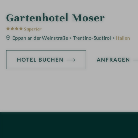
i
Gartenhotel Moser
4
n
S
Superior
t
e
Eppan an der Weinstraße
>
Trentino-Südtirol
>
Italien
r
n
e
HOTEL BUCHEN
ANFRAGEN
H
ot
el
-