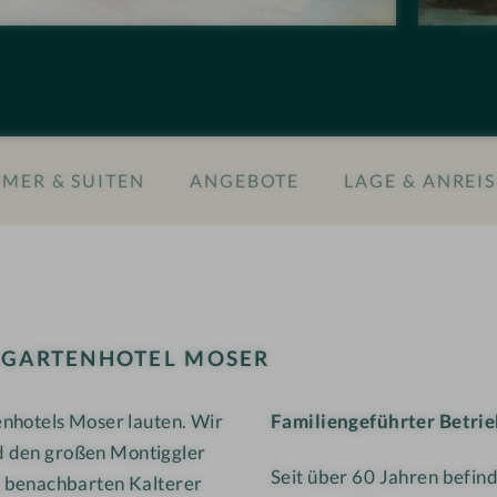
o
t
n
e
e
n
n
h
#
o
9
t
MER & SUITEN
ANGEBOTE
LAGE & ANREIS
-
e
G
l
a
M
r
o
t
s
e
e
L
GARTENHOTEL MOSER
n
r
h
nhotels Moser lauten. Wir
Familiengeführter Betri
o
nd den großen Montiggler
t
Seit über 60 Jahren befind
e
m benachbarten Kalterer