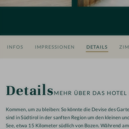
o
t
t
n
e
e
e
n
n
n
h
h
#
o
o
8
t
t
INFOS
IMPRESSIONEN
DETAILS
ZIM
-
e
e
G
l
l
a
M
M
r
o
o
t
s
s
Details
e
e
e
MEHR ÜBER DAS HOTE
n
r
r
h
Kommen, um zu bleiben: So könnte die Devise des Garte
o
sind in Südtirol in der sanften Region um den kleinen u
t
e
See, etwa 15 Kilometer südlich von Bozen. Während a