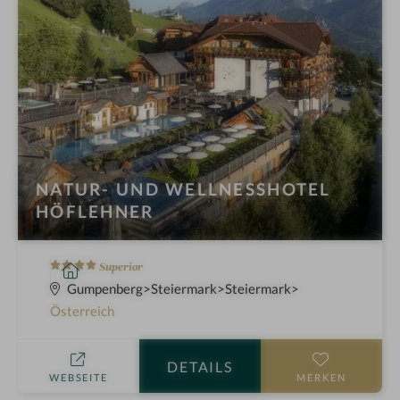
NATUR- UND WELLNESSHOTEL
HÖFLEHNER
4
W
Superior
S
e
Gumpenberg
Steiermark
Steiermark
t
l
Österreich
e
l
r
n
DETAILS
n
e
WEBSEITE
MERKEN
e
s