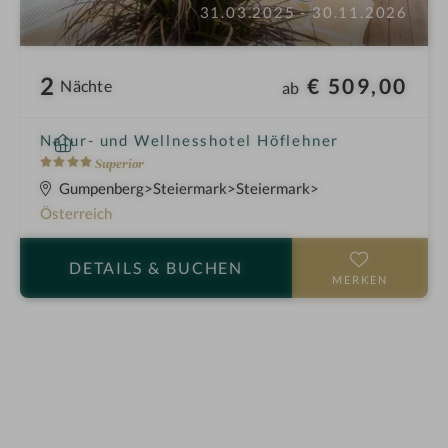
31.03.2025 - 30.11.2026
2
€ 509,00
Nächte
ab
i
Natur- und Wellnesshotel Höflehner
n
4
Superior
S
Gumpenberg
Steiermark
Steiermark
t
Österreich
e
r
DETAILS
& BUCHEN
n
MERKEN
e