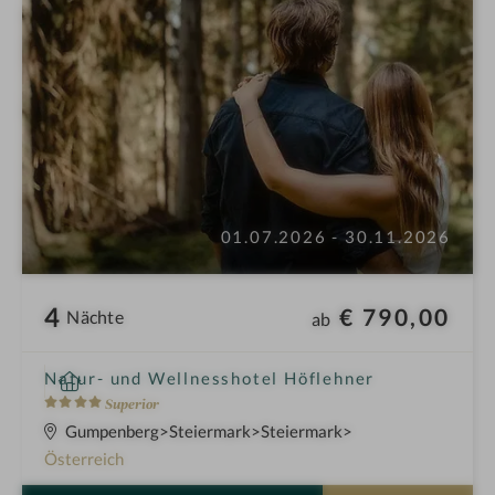
01.07.2026 - 30.11.2026
4
€ 790,00
Nächte
ab
i
Natur- und Wellnesshotel Höflehner
n
4
Superior
S
Gumpenberg
Steiermark
Steiermark
t
Österreich
e