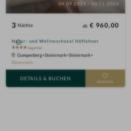
04.09.2025 - 30.11.2026
3
€ 960,00
Nächte
ab
i
Natur- und Wellnesshotel Höflehner
n
4
Superior
S
Gumpenberg
Steiermark
Steiermark
t
Österreich
e
r
DETAILS
& BUCHEN
n
MERKEN
e