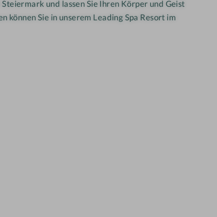
t
e Steiermark und lassen Sie Ihren Körper und Geist
i
o
o
en können Sie in unserem Leading Spa Resort im
s
n
i
(
)
t
}
i
o
n
(
)
}