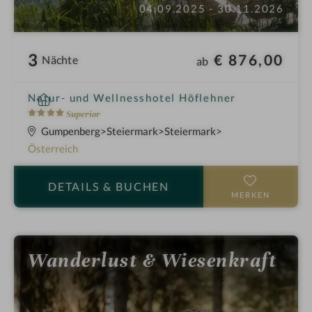
04.09.2025 - 30.11.2026
3
€ 876,00
Nächte
ab
i
Natur- und Wellnesshotel Höflehner
n
4
Superior
S
Gumpenberg
Steiermark
Steiermark
t
Österreich
e
r
DETAILS
& BUCHEN
n
MERKEN
e
Wanderlust & Wiesenkraft