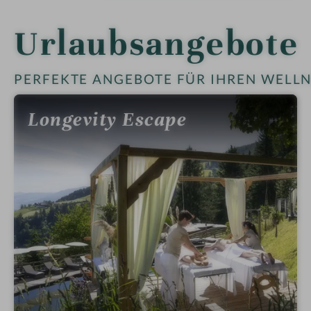
s
h
Urlaubsangebote
o
t
e
PERFEKTE ANGEBOTE FÜR IHREN WELLN
l
i
Longevity Escape
n