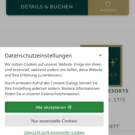
r
DETAILS
& BUCHEN
n
MERKEN
e
Datenschutzeinstellungen
Wir nutzen Cookies auf unserer Website. Einige von ihnen
sind essenziell, während andere uns helfen, diese Website
und Ihre Erfahrung zu verbessern.
Durch erneuten Aufruf des Consent-Dialogs können Sie
Ihre Einstellung jederzeit ändern. Weitere Informationen
FAMILY SPA RESORTS
finden Sie in unseren Datenschutzhinweisen.
10.Oktober Str. 17/1
Alle akzeptieren
9500 Villach
Österreich
Nur essenzielle Cookies
T +43 4242 22077
Übersicht nicht essenzieller Cookies