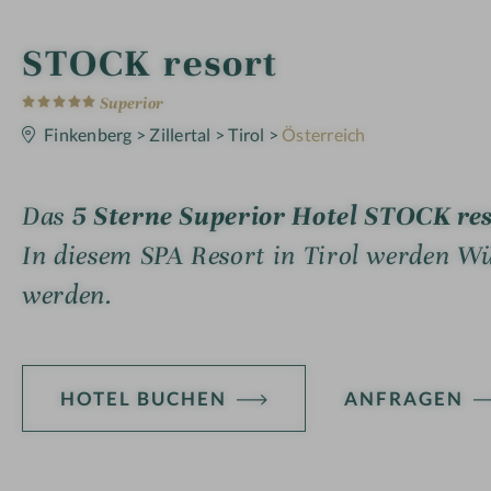
i
STOCK resort
5
n
S
Superior
t
e
Finkenberg
>
Zillertal
>
Tirol
>
Österreich
r
n
e
Das
5 Sterne Superior Hotel STOCK re
In diesem SPA Resort in Tirol werden Wün
werden.
HOTEL BUCHEN
ANFRAGEN