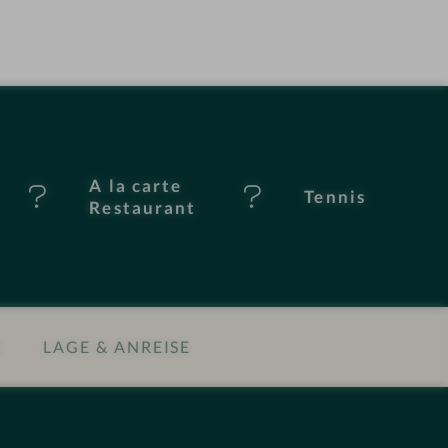
A la carte
Tennis
Restaurant
N
LAGE & ANREISE