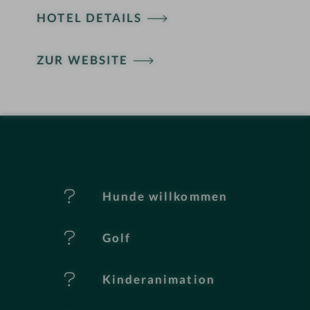
HOTEL DETAILS
H
ZUR WEBSITE
ot
el
-
M
er
Hunde willkommen
k
Golf
m
al
Kinderanimation
e