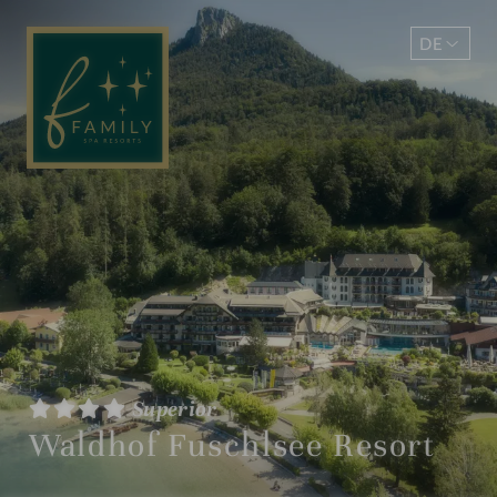
DE
EN
Superior
Waldhof Fuschlsee Resort