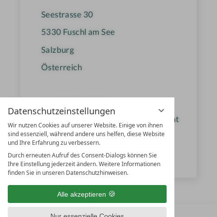
e
Seestrasse 30
5330
Fuschl am See
Salzburg
Österreich
+43 6226-8264
Datenschutzeinstellungen
reservierung@waldhof-fuschlsee.at
Wir nutzen Cookies auf unserer Website. Einige von ihnen
sind essenziell, während andere uns helfen, diese Website
www.waldhof-fuschlsee.at
und Ihre Erfahrung zu verbessern.
Durch erneuten Aufruf des Consent-Dialogs können Sie
Ebner´s Waldhof GmbH
Ihre Einstellung jederzeit ändern. Weitere Informationen
finden Sie in unseren Datenschutzhinweisen.
Alle akzeptieren
Nur essenzielle Cookies