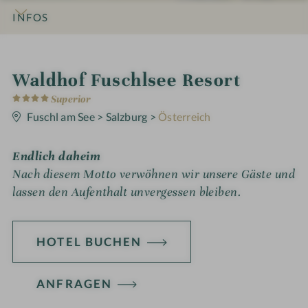
INFOS
IMPRESSIONEN
DETAILS
ZIMMER & SUITEN
ANGEBOTE
LAGE & ANREISE
i
Waldhof Fuschlsee Resort
4
n
Superior
S
t
Fuschl am See
>
Salzburg
>
Österreich
e
r
n
Endlich daheim
e
Nach diesem Motto verwöhnen wir unsere Gäste und
lassen den Aufenthalt unvergessen bleiben.
HOTEL BUCHEN
ANFRAGEN