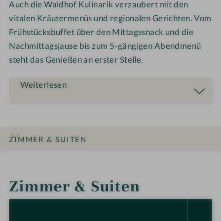
Auch die Waldhof Kulinarik verzaubert mit den
g
vitalen Kräutermenüs und regionalen Gerichten. Vom
p
Frühstücksbuffet über den Mittagssnack und die
a
Nachmittagsjause bis zum 5-gängigen Abendmenü
n
o
steht das Genießen an erster Stelle.
r
a
Weiterlesen
m
a
–
W
ZIMMER & SUITEN
e
l
INFOS
IMPRESSIONEN
DETAILS
ANGEBOTE
LAGE & ANREISE
l
Zimmer & Suiten
n
e
s
ALLE ANZEIGEN (7)
s