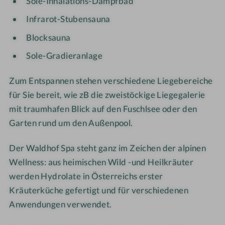
Sole-Inhalations-Dampfbad
b
t
Infrarot-Stubensauna
e
i
i
m
Blocksauna
A
A
Sole-Gradieranlage
b
u
e
ß
Zum Entspannen stehen verschiedene Liegebereiche
n
e
für Sie bereit, wie zB die zweistöckige Liegegalerie
d
n
mit traumhafen Blick auf den Fuschlsee oder den
s
p
t
o
Garten rund um den Außenpool.
i
o
m
l
Der Waldhof Spa steht ganz im Zeichen der alpinen
m
m
Wellness: aus heimischen Wild -und Heilkräuter
u
i
werden Hydrolate in Österreichs erster
n
t
Kräuterküche gefertigt und für verschiedenen
g
B
Anwendungen verwendet.
e
r