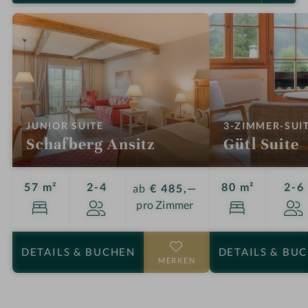
u
r
l
a
u
b
:
JUNIOR SUITE
3-ZIMMER-SUI
Schafberg Ansitz
Gütl Suite
Personen
57 m²
2-4
80 m²
2-6
ab
€ 485,—
pro Zimmer
DETAILS
& BUCHEN
DETAILS
& BU
MERKEN