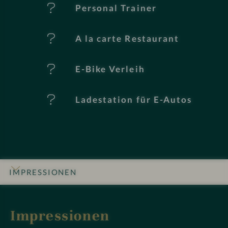
Personal Trainer
A la carte Restaurant
E-Bike Verleih
Ladestation für E-Autos
IMPRESSIONEN
INFOS
DETAILS
ZIMMER & SUITEN
ANGEBOTE
LAGE & ANREISE
Impressionen