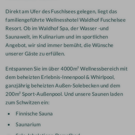
e
e
c
-
Direkt am Ufer des Fuschlsees gelegen, liegt das
s
s
h
A
o
familiengeführte Wellnesshotel Waldhof Fuschelsee
o
e
u
r
r
n
s
Resort. Ob im Waldhof Spa, der Wasser -und
t
t
-
s
Saunawelt, im Kulinarium und im sportlichen
-
-
T
e
Angebot, wir sind immer bemüht, die Wünsche
L
P
e
n
unserer Gäste zu erfüllen.
i
a
r
p
e
a
r
o
Entspannen Sie im über 4000m² Wellnessbereich mit
g
r
a
o
dem beheizten Erlebnis-Innenpool & Whirlpool,
e
e
s
l
ganzjährig beheizten Außen-Solebecken und dem
g
n
s
200m² Sport-Außenpool. Und unsere Saunen laden
a
t
e
zum Schwitzen ein:
l
s
e
p
Finnische Sauna
r
a
Saunarium
i
n
e
n