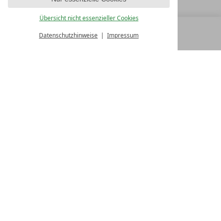
Übersicht nicht essenzieller Cookies
Datenschutzhinweise
Impressum
MENÜ
ALLE RESORTS
ZURÜCK
FAMILY SPA RESORTS
10.Oktober Str. 17/1
9500 Villach
Österreich
T +43 4242 22077
Kontakt
WIR SIND FÜR SIE DA
Partnerhotel werden
LASSEN SIE IHR HOTEL AUSZEICHNEN